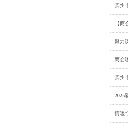
滨州
【商
聚力谋
商会
滨州
20
情暖